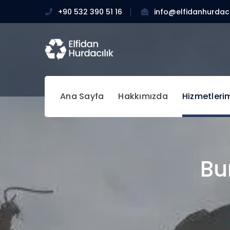
+90 532 390 51 16
info@elfidanhurdaci
Ana Sayfa
Hakkımızda
Hizmetleri
Bu