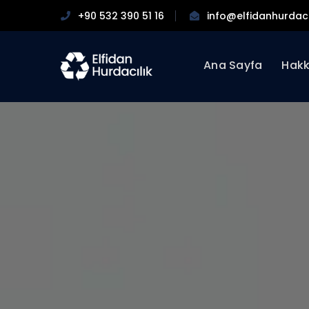
+90 532 390 51 16
info@elfidanhurdaci
Ana Sayfa
Hakk