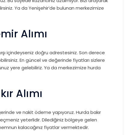
uz. Bu sayede kazancınız azalmıyor. Bizi arayarak
lirsiniz. Ya da Yenişehir’de bulunan merkezimize
mir Alımı
yışı içindeyseniz doğru adrestesiniz. Son derece
ilirsiniz. En güncel ve değerinde fiyatları sizlere
unuz yere gelebiliriz. Ya da merkezimize hurda
kır Alımı
değerinde ve nakit ödeme yapıyoruz. Hurda bakır
geçmeniz yeterlidir. Dilediğiniz bölgeye gelen
memnun kalacağınız fiyatlar vermektedir.