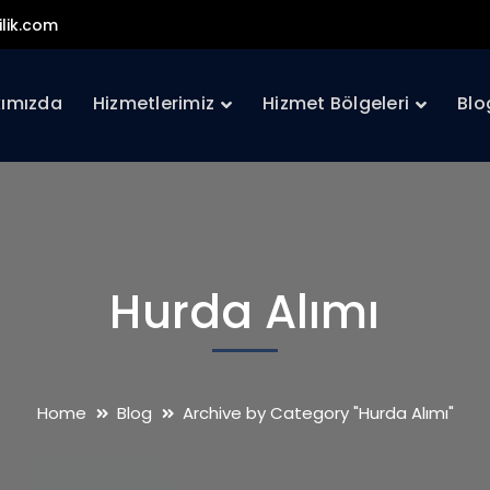
lik.com
ımızda
Hizmetlerimiz
Hizmet Bölgeleri
Blo
Hurda Alımı
Home
Blog
Archive by Category "Hurda Alımı"