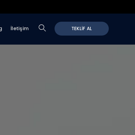
g
İletişim
TEKLİF AL